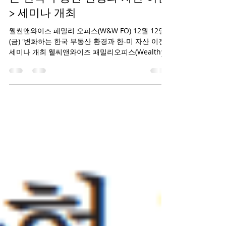
(W&W FO) 박상우 대표 <변화하
는 한국 부동산 환경과 자산 이전
> 세미나 개최
웰씬앤와이즈 패밀리 오피스(W&W FO) 12월 12일
(금) '변화하는 한국 부동산 환경과 한-미 자산 이전'
세미나 개최 웰씨앤와이즈 패밀리오피스(Wealthy
& Wise Family Office)는 2025년 12월 12일(금) 오
후 5시, 콜럼비아 오피스에서 “변화하는 한국 부동산
환경과 자산의 이전” 을 주제로 한 세미나를 성공적
으로 개최했습니다. 이번 세미나는 한국 내 자산을
보유하고 있는 미국 교민 및 고액 자산가들이 최근
부동산 규제 변화와 자산 이전 전반에 대한 심층적
인 이해를 높이기 위해 마련되었습니다. 이번 세미
나 강의는 박상우 한국법인 대표가 진행했으며, 아
래와 같은 핵심 주제를 폭넓게 다뤘습니다: 급변하
는 한국 부동산 시장 환경 분석 환율 변동이 해외 자
산에 미치는 영향 자산 이전 과정에서의 주요 애로
사항 및 실질적 해결 방안 자산 이전 후의 효율적인
관리 및 투자 전략 제시 웰씨앤와이즈 패밀리오피스
의 설립자 겸 상임고문인