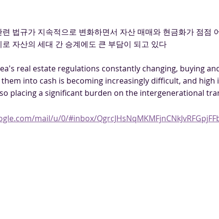
관련 법규가 지속적으로 변화하면서 자산 매매와 현금화가 점점 
로 자산의 세대 간 승계에도 큰 부담이 되고 있다
a's real estate regulations constantly changing, buying and
them into cash is becoming increasingly difficult, and high
also placing a significant burden on the intergenerational tra
google.com/mail/u/0/#inbox/QgrcJHsNqMKMFjnCNkJvRFGpjFF