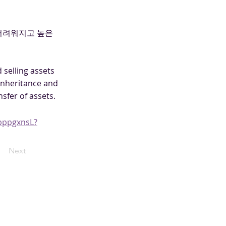
어려워지고 높은
 selling assets
 inheritance and
nsfer of assets.
bppgxnsL?
Next