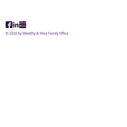
너먼트 공식 후원
이즈 패밀리오피
FO)
© 2026 by Wealthy & Wise Family Office