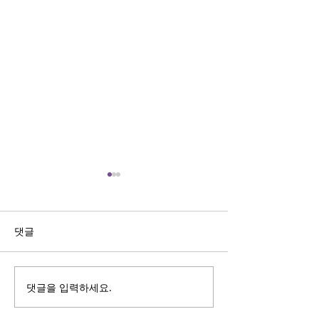
댓글
댓글을 입력하세요.
W&W FO, 2026년 5월 메
2026 AAPI 페스
릴랜드 한인 여성 골프 토
니티와 함께하는